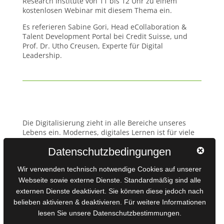
Research Institute von 11 bis 12 Uhr zu einem
kostenlosen Webinar mit diesem Thema ein.
Es referieren Sabine Gori, Head eCollaboration &
Talent Development Portal bei Credit Suisse, und
Prof. Dr. Utho Creusen, Experte für Digital
Leadership.
Die Digitalisierung zieht in alle Bereiche unseres
Lebens ein. Modernes, digitales Lernen ist für viele
Unternehmen eine wichtige Ergänzung zu
Datenschutzbedingungen
klassischen Präsenzkursen. Einerseits sollen
Mitarbeiter/innen durch die Lernangebote in ihren
Wir verwenden technisch notwendige Cookies auf unserer
Kompetenzen, ihrer Produktivität und damit
Zufriedenheit gestärkt werden. Zudem sollen sie die
Webseite sowie externe Dienste. Standardmäßig sind alle
Wahl haben, auf sie abgestimmte Lernangebote
externen Dienste deaktiviert. Sie können diese jedoch nach
dann durchzuführen,
wann und wie sie es
belieben aktivieren & deaktivieren. Für weitere Informationen
bevorzugen. Damit rückt der/die einzelnde Lernende
lesen Sie unsere Datenschutzbestimmungen.
als interne Kundin bzw. interner Kunde immer mehr