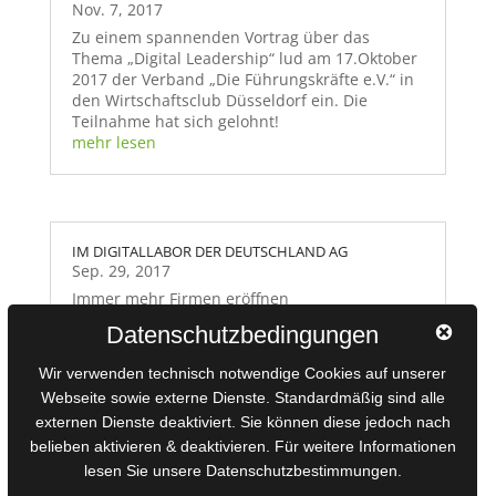
Nov. 7, 2017
Zu einem spannenden Vortrag über das
Thema „Digital Leadership“ lud am 17.Oktober
2017 der Verband „Die Führungskräfte e.V.“ in
den Wirtschaftsclub Düsseldorf ein. Die
Teilnahme hat sich gelohnt!
mehr lesen
IM DIGITALLABOR DER DEUTSCHLAND AG
Sep. 29, 2017
Immer mehr Firmen eröffnen
Innovationsbüros, um den digitalen Anschluss
Datenschutzbedingungen
nicht zu verpassen. Und revolutionieren damit
ganz nebenbei auch ihre Unternehmenskultur.
Wir verwenden technisch notwendige Cookies auf unserer
mehr lesen
Webseite sowie externe Dienste. Standardmäßig sind alle
externen Dienste deaktiviert. Sie können diese jedoch nach
belieben aktivieren & deaktivieren. Für weitere Informationen
lesen Sie unsere Datenschutzbestimmungen.